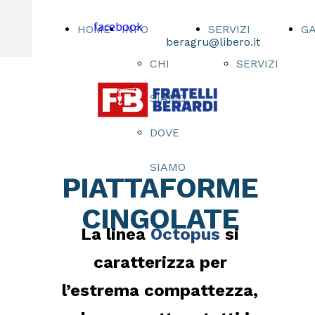
facebook
HOME
INFO
SERVIZI
G
beragru@libero.it
CHI
SERVIZI
SIAMO
DOVE
SIAMO
PIATTAFORME
CINGOLATE
La linea
Octopus
si
caratterizza per
l’estrema compattezza,