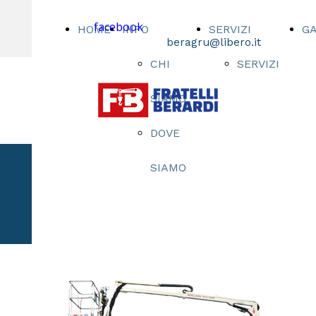
facebook
HOME
INFO
SERVIZI
G
beragru@libero.it
CHI
SERVIZI
SIAMO
DOVE
SIAMO
AERIAL
PLATFORMS
OIL&STEEL